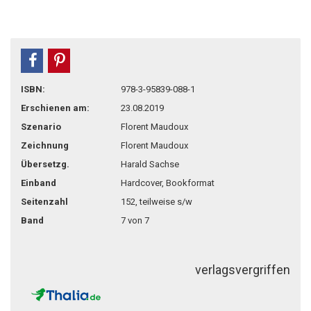
teilen
pin it
ISBN:
978-3-95839-088-1
Erschienen am:
23.08.2019
Szenario
Florent Maudoux
Zeichnung
Florent Maudoux
Übersetzg.
Harald Sachse
Einband
Hardcover, Bookformat
Seitenzahl
152, teilweise s/w
Band
7 von 7
verlagsvergriffen