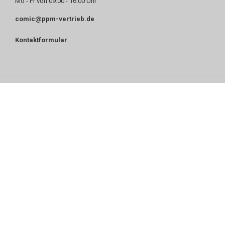
Mo - Fr von 09:00 - 16:00 Uhr
comic@ppm-vertrieb.de
Kontaktformular