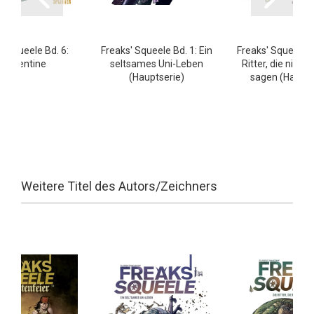
' Squeele Bd. 6:
Freaks' Squeele Bd. 1: Ein
Freaks' Squeele B
Clementine
seltsames Uni-Leben
Ritter, die nicht
(Hauptserie)
sagen (Haupts
Weitere Titel des Autors/Zeichners