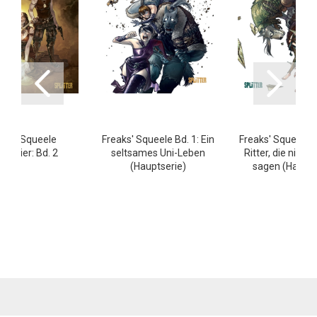
aks' Squeele
Freaks' Squeele Bd. 1: Ein
Freaks' Squeele B
enfeier: Bd. 2
seltsames Uni-Leben
Ritter, die nicht
(Hauptserie)
sagen (Haupts