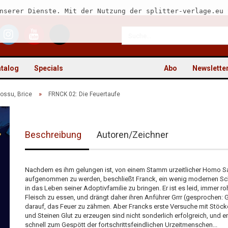
nserer Dienste. Mit der Nutzung der splitter-verlage.eu 
talog
Specials
Abo
Newslette
»
ossu, Brice
FRNCK 02: Die Feuertaufe
Beschreibung
Autoren/Zeichner
Kon
Pas
Nachdem es ihm gelungen ist, von einem Stamm urzeitlicher Homo S
aufgenommen zu werden, beschließt Franck, ein wenig modernen S
in das Leben seiner Adoptivfamilie zu bringen. Er ist es leid, immer r
Fleisch zu essen, und drängt daher ihren Anführer Grrr (gesprochen: 
darauf, das Feuer zu zähmen. Aber Francks erste Versuche mit Stöc
und Steinen Glut zu erzeugen sind nicht sonderlich erfolgreich, und er
schnell zum Gespött der fortschrittsfeindlichen Urzeitmenschen...