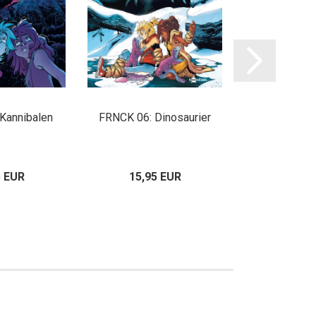
Kannibalen
FRNCK 06: Dinosaurier
FRNCK 07: 
5 EUR
15,95 EUR
15,95