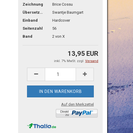
Zeichnung
Brice Cossu
Übersetzg.
Swantje Baumgart
Einband
Hardcover
Seitenzahl
56
Band
2 von X
13,95 EUR
inkl. 7% MwSt. zzgl.
Versand
Auf den Merkzettel