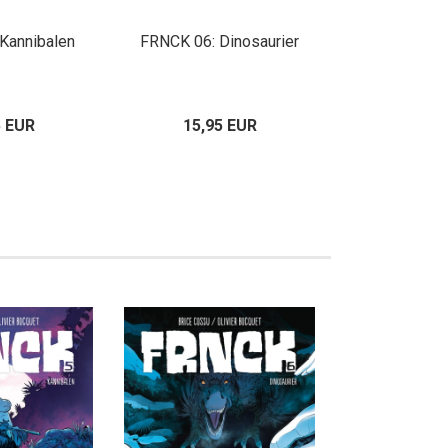
Kannibalen
FRNCK 06: Dinosaurier
FRNCK 07: 
5 EUR
15,95 EUR
15,95