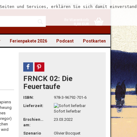
Kundenlogin
Merkzettel
Seiten und Services, erklären Sie sich damit einverstand
Ihr Warenkorb
0,00 EUR
r
Ferienpakete 2026
Podcast
Postkarten
teilen
pin it
FRNCK 02: Die
to erstellen
Feuertaufe
swort vergessen?
ISBN:
978-3-96792-701-6
apiens
Lieferzeit:
chwung
Sofort lieferbar
ohes
Gregor)
Erschienen
23.03.2022
kchen
am:
 wird
Szenario
Olivier Bocquet