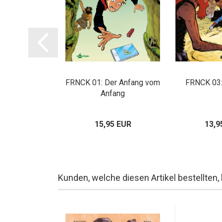
ith Guns 4
FRNCK 01: Der Anfang vom
FRNCK 03:
Anfang
00 EUR
15,95 EUR
13,9
Kunden, welche diesen Artikel bestellten,