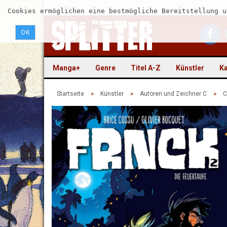
Cookies ermöglichen eine bestmögliche Bereitstellung u
OK
Manga+
Genre
Titel A-Z
Künstler
Ka
»
»
»
Startseite
Künstler
Autoren und Zeichner C
C