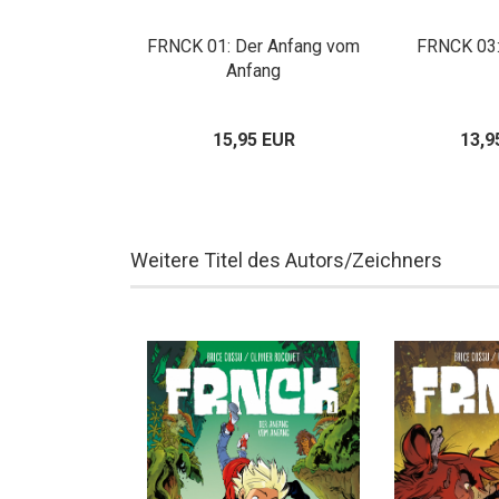
Zweite Chance
FRNCK 01: Der Anfang vom
FRNCK 03:
Anfang
95 EUR
15,95 EUR
13,9
Weitere Titel des Autors/Zeichners