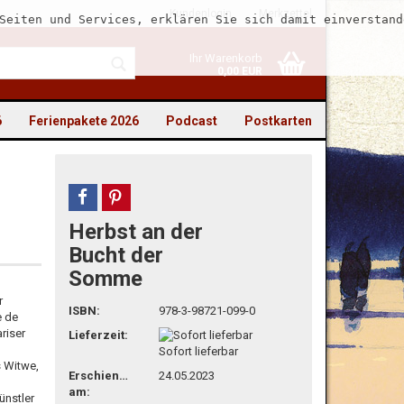
Kundenlogin
Merkzettel
Seiten und Services, erklären Sie sich damit einverstand
Ihr Warenkorb
0,00 EUR
6
Ferienpakete 2026
Podcast
Postkarten
teilen
pin it
Herbst an der
to erstellen
Bucht der
Somme
swort vergessen?
r
ISBN:
978-3-98721-099-0
e de
riser
Lieferzeit:
Sofort lieferbar
s Witwe,
Erschienen
24.05.2023
am:
ünstler