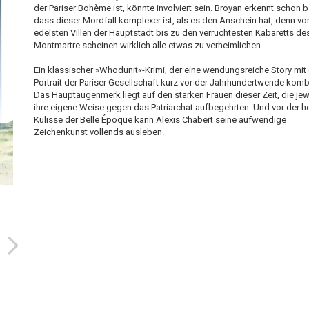
der Pariser Bohème ist, könnte involviert sein. Broyan erkennt schon b
dass dieser Mordfall komplexer ist, als es den Anschein hat, denn vo
edelsten Villen der Hauptstadt bis zu den verruchtesten Kabaretts de
Montmartre scheinen wirklich alle etwas zu verheimlichen.
Ein klassischer »Whodunit«-Krimi, der eine wendungsreiche Story mit
Portrait der Pariser Gesellschaft kurz vor der Jahrhundertwende kombi
Das Hauptaugenmerk liegt auf den starken Frauen dieser Zeit, die jew
ihre eigene Weise gegen das Patriarchat aufbegehrten. Und vor der he
Kulisse der Belle Époque kann Alexis Chabert seine aufwendige
Zeichenkunst vollends ausleben.