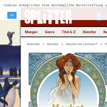
Cookies ermöglichen eine bestmögliche Bereitstellung u
OK
Manga+
Genre
Titel A-Z
Künstler
Ka
»
»
»
Startseite
Künstler
Autoren und Zeichner P
P