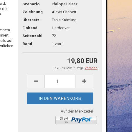
ald,
Szenario
Philippe Pelaez
n den
Zeichnung
Alexis Chabert
s
Übersetzg.
Tanja Krämling
Einband
Hardcover
 einem
niert.
Seitenzahl
72
eils auf
Band
1 von 1
rrlichen
19,80 EUR
inkl. 7% MwSt. zzgl.
Versand
Auf den Merkzettel