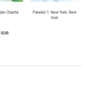
 der Charité
Parallel 1: New York, New
Parallel 2
York
0 EUR