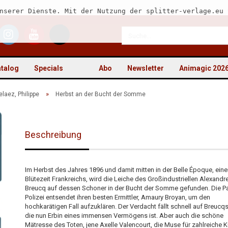
nserer Dienste. Mit der Nutzung der splitter-verlage.eu 
talog
Specials
Abo
Newsletter
Animagic 202
»
elaez, Philippe
Herbst an der Bucht der Somme
Beschreibung
Kon
Pas
Im Herbst des Jahres 1896 und damit mitten in der Belle Époque, eine
Blütezeit Frankreichs, wird die Leiche des Großindustriellen Alexandr
Breucq auf dessen Schoner in der Bucht der Somme gefunden. Die Pa
Polizei entsendet ihren besten Ermittler, Amaury Broyan, um den
hochkarätigen Fall aufzuklären. Der Verdacht fällt schnell auf Breucq
die nun Erbin eines immensen Vermögens ist. Aber auch die schöne
Mätresse des Toten, jene Axelle Valencourt, die Muse für zahlreiche K