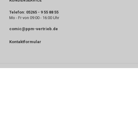
KUNDENSERVICE
Telefon: 05265 - 9 55 88 55
Mo - Fr von 09:00 - 16:00 Uhr
comic@ppm-vertrieb.de
Kontaktformular