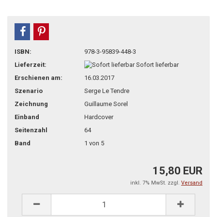
teilen
pin it
ISBN:
978-3-95839-448-3
Lieferzeit:
Sofort lieferbar
Erschienen am:
16.03.2017
Szenario
Serge Le Tendre
Zeichnung
Guillaume Sorel
Einband
Hardcover
Seitenzahl
64
Band
1 von 5
15,80 EUR
inkl. 7% MwSt. zzgl.
Versand