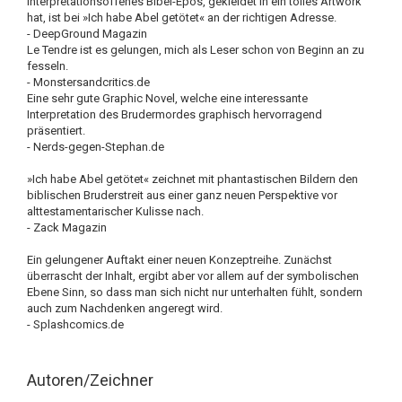
interpretationsoffenes Bibel-Epos, gekleidet in ein tolles Artwork
hat, ist bei »Ich habe Abel getötet« an der richtigen Adresse.
- DeepGround Magazin
Le Tendre ist es gelungen, mich als Leser schon von Beginn an zu
fesseln.
- Monstersandcritics.de
Eine sehr gute Graphic Novel, welche eine interessante
Interpretation des Brudermordes graphisch hervorragend
präsentiert.
- Nerds-gegen-Stephan.de
»Ich habe Abel getötet« zeichnet mit phantastischen Bildern den
biblischen Bruderstreit aus einer ganz neuen Perspektive vor
alttestamentarischer Kulisse nach.
- Zack Magazin
Ein gelungener Auftakt einer neuen Konzeptreihe. Zunächst
überrascht der Inhalt, ergibt aber vor allem auf der symbolischen
Ebene Sinn, so dass man sich nicht nur unterhalten fühlt, sondern
auch zum Nachdenken angeregt wird.
- Splashcomics.de
Autoren/Zeichner