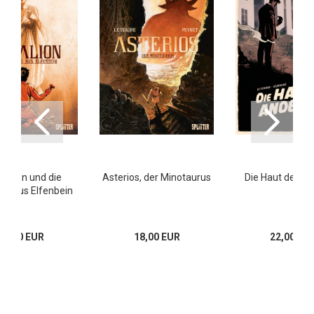
alion und die
Asterios, der Minotaurus
Die Haut des A
au aus Elfenbein
19,80 EUR
18,00 EUR
22,00 EU