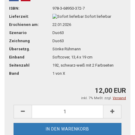
teilen
pin it
ISBN:
978-3-68950-372-7
Lieferzeit:
Sofort lieferbar
Erschienen am:
22.01.2026
Szenario
Duo63
Zeichnung
Duo63
Übersetzg.
Sönke Rühmann
Einband
Softcover, 13,4 x 19 cm
Seitenzahl
192, schwarz-weiß mit 2 Farbseiten
Band
1 von X
12,00 EUR
inkl. 7% MwSt. zzgl.
Versand