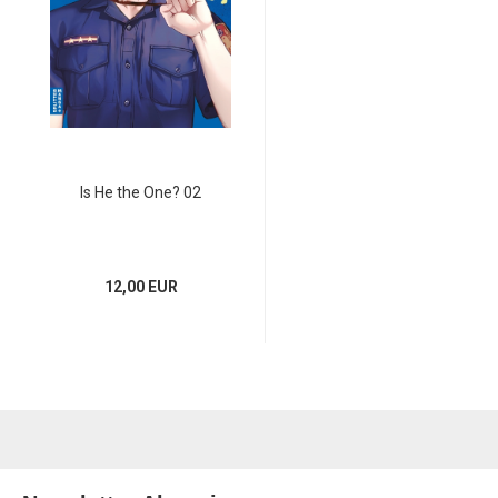
Is He the One? 02
12,00 EUR