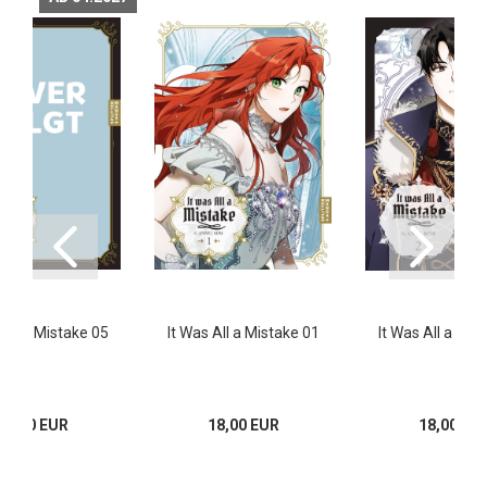
 All a Mistake 05
It Was All a Mistake 01
It Was All a Mis
18,00 EUR
18,00 EUR
18,00 EU