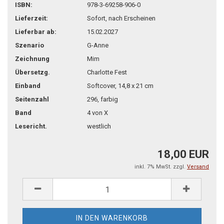
teilen
pin it
ISBN:
978-3-69258-906-0
Lieferzeit:
Sofort, nach Erscheinen
Lieferbar ab:
15.02.2027
Szenario
G-Anne
Zeichnung
Mim
Übersetzg.
Charlotte Fest
Einband
Softcover, 14,8 x 21 cm
Seitenzahl
296, farbig
Band
4 von X
Lesericht.
westlich
18,00 EUR
inkl. 7% MwSt. zzgl.
Versand