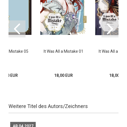
 All a Mistake 05
It Was All a Mistake 01
It Was All a Mis
18,00 EUR
18,00 EUR
18,00 EU
Weitere Titel des Autors/Zeichners
AB 04.2027
AB