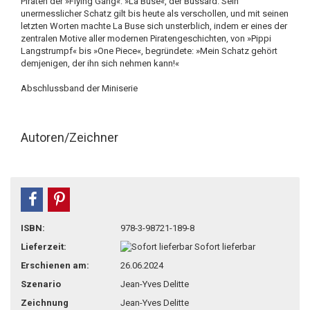
Piraten der »Flying Gang«: »La Buse«, der Bussard. Sein
unermesslicher Schatz gilt bis heute als verschollen, und mit seinen
letzten Worten machte La Buse sich unsterblich, indem er eines der
zentralen Motive aller modernen Piratengeschichten, von »Pippi
Langstrumpf« bis »One Piece«, begründete: »Mein Schatz gehört
demjenigen, der ihn sich nehmen kann!«
Abschlussband der Miniserie
Autoren/Zeichner
teilen
pin it
ISBN:
978-3-98721-189-8
Lieferzeit:
Sofort lieferbar
Erschienen am:
26.06.2024
Szenario
Jean-Yves Delitte
Zeichnung
Jean-Yves Delitte