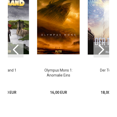
Scotland 1
Olympus Mons 1:
Der Turm 
Anomalie Eins
16,00 EUR
16,00 EUR
18,00 EU