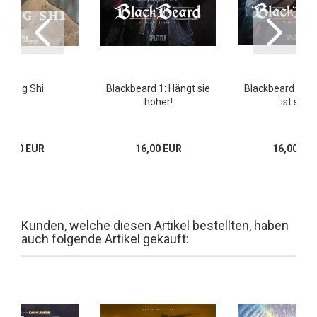
Zheng Shi
Blackbeard 1: Hängt sie
Blackbeard 2: M
höher!
ist süß
22,00 EUR
16,00 EUR
16,00 EU
Kunden, welche diesen Artikel bestellten, haben
auch folgende Artikel gekauft: