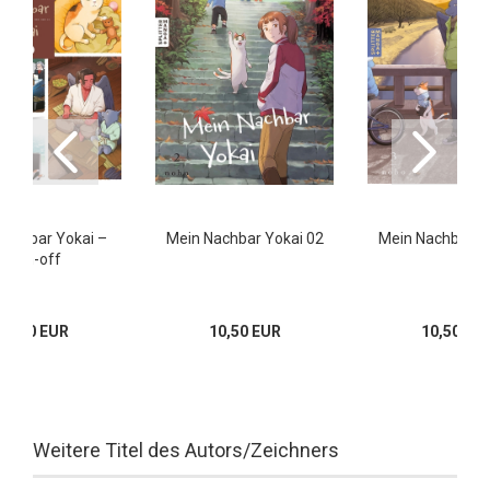
Nachbar Yokai –
Mein Nachbar Yokai 02
Mein Nachbar Y
Spin-off
10,50 EUR
10,50 EUR
10,50 EU
Weitere Titel des Autors/Zeichners