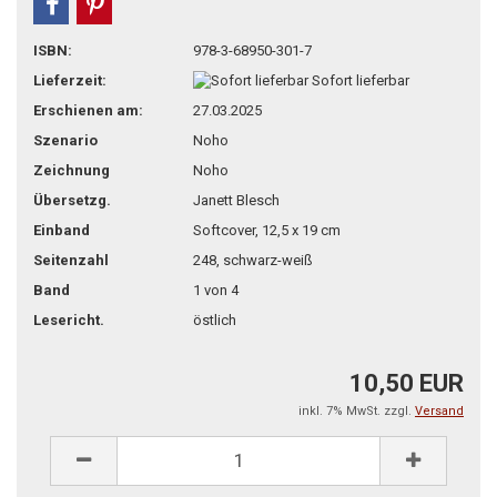
teilen
pin it
ISBN:
978-3-68950-301-7
Lieferzeit:
Sofort lieferbar
Erschienen am:
27.03.2025
Szenario
Noho
Zeichnung
Noho
Übersetzg.
Janett Blesch
Einband
Softcover, 12,5 x 19 cm
Seitenzahl
248, schwarz-weiß
Band
1 von 4
Lesericht.
östlich
10,50 EUR
inkl. 7% MwSt. zzgl.
Versand