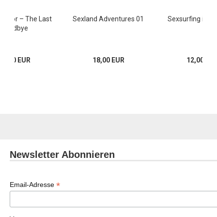
octor – The Last
Sexland Adventures 01
Sexsurfing in J
Goodbye
10,50 EUR
18,00 EUR
12,00 EU
Newsletter Abonnieren
*
Email-Adresse