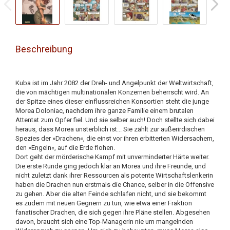
Beschreibung
Kuba ist im Jahr 2082 der Dreh- und Angelpunkt der Weltwirtschaft,
die von mächtigen multinationalen Konzernen beherrscht wird. An
der Spitze eines dieser einflussreichen Konsortien steht die junge
Morea Doloniac, nachdem ihre ganze Familie einem brutalen
Attentat zum Opfer fiel. Und sie selber auch! Doch stellte sich dabei
heraus, dass Morea unsterblich ist... Sie zählt zur außerirdischen
Spezies der »Drachen«, die einst vor ihren erbitterten Widersachern,
den »Engeln«, auf die Erde flohen.
Dort geht der mörderische Kampf mit unverminderter Härte weiter.
Die erste Runde ging jedoch klar an Morea und ihre Freunde, und
nicht zuletzt dank ihrer Ressourcen als potente Wirtschaftslenkerin
haben die Drachen nun erstmals die Chance, selber in die Offensive
zu gehen. Aber die alten Feinde schlafen nicht, und sie bekommt
es zudem mit neuen Gegnern zu tun, wie etwa einer Fraktion
fanatischer Drachen, die sich gegen ihre Pläne stellen. Abgesehen
davon, braucht sich eine Top-Managerin nie um mangelnden