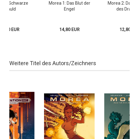
a 9: Schwarze
Morea 1: Das Blut der
Morea 2: Das Rü
Schuld
Engel
des Drache
16,00 EUR
14,80 EUR
12,80 EU
Weitere Titel des Autors/Zeichners