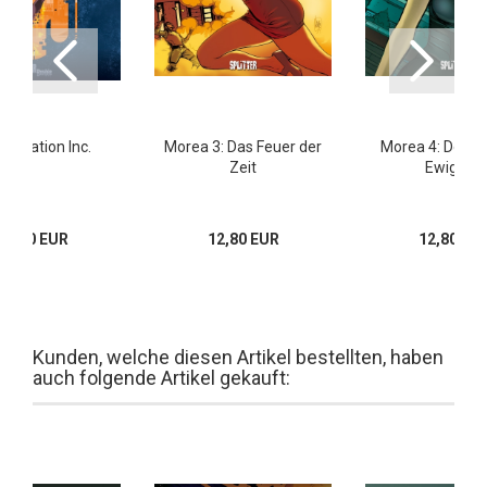
portation Inc.
Morea 3: Das Feuer der
Morea 4: Der Du
Zeit
Ewigkeit
22,00 EUR
12,80 EUR
12,80 EU
Kunden, welche diesen Artikel bestellten, haben
auch folgende Artikel gekauft: