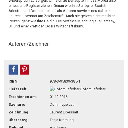
Widerspruch zu sorgen. Um sich zu behaupten, muss Morea also
erneut alle Register ziehen. Genau wie ihre Schöpfer Scotch
Arleston und Dominique Latil als Autoren sowie – neu dabei –
Laurent Libessart am Zeichenstift. Auch sie geizen nicht mit ihren
Reizen, ganz wie ihre Heldin. Die perfekte Mischung aus Fantasy,
SF und einer kräftigen Dosis Wirtschaftskrimi.
Autoren/Zeichner
teilen
pin it
ISBN:
978-3-95839-385-1
Lieferzeit:
Sofort lieferbar
Erschienen am:
01.12.2016
Szenario
Dominique Latil
Zeichnung
Laurent Libessart
Übersetzg.
Tanja Krämling
Einband
Hardcover