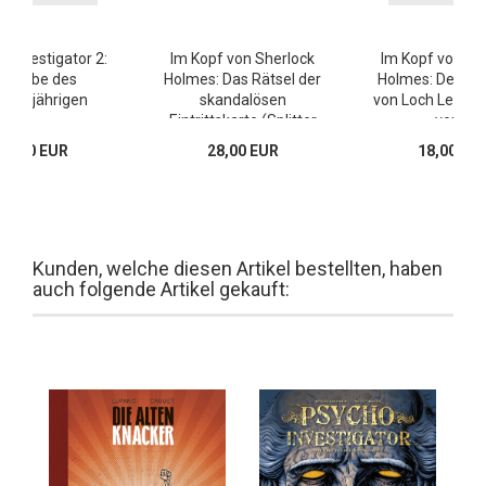
 Investigator 2:
Im Kopf von Sherlock
Im Kopf von Sh
as Erbe des
Holmes: Das Rätsel der
Holmes: Der Al
dertjährigen
skandalösen
von Loch Leathan
Eintrittskarte (Splitter
von 2
Double)
25,00 EUR
28,00 EUR
18,00 EU
Kunden, welche diesen Artikel bestellten, haben
auch folgende Artikel gekauft: