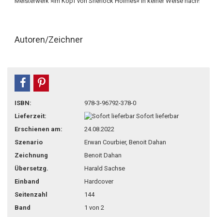
Meisterwerk »Im Kopf von Sherlock Holmes« in keiner Weise nach!
Autoren/Zeichner
teilen
pin it
ISBN:
978-3-96792-378-0
Lieferzeit:
Sofort lieferbar
Erschienen am:
24.08.2022
Szenario
Erwan Courbier, Benoit Dahan
Zeichnung
Benoit Dahan
Übersetzg.
Harald Sachse
Einband
Hardcover
Seitenzahl
144
Band
1 von 2