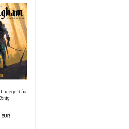
 Lösegeld für
König
0 EUR