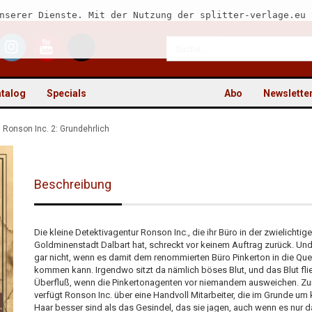
nserer Dienste. Mit der Nutzung der splitter-verlage.eu 
talog
Specials
Abo
Newslette
Ronson Inc. 2: Grundehrlich
Beschreibung
Kon
Pas
Die kleine Detektivagentur Ronson Inc., die ihr Büro in der zwielichtig
Goldminenstadt Dalbart hat, schreckt vor keinem Auftrag zurück. Un
gar nicht, wenn es damit dem renommierten Büro Pinkerton in die Que
kommen kann. Irgendwo sitzt da nämlich böses Blut, und das Blut fli
Überfluß, wenn die Pinkertonagenten vor niemandem ausweichen. Z
verfügt Ronson Inc. über eine Handvoll Mitarbeiter, die im Grunde um 
Haar besser sind als das Gesindel, das sie jagen, auch wenn es nur 