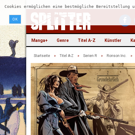
Cookies ermöglichen eine bestmögliche Bereitstellung u
OK
Manga+
Genre
Titel A-Z
Künstler
Ka
»
»
»
»
Startseite
Titel A-Z
Serien R
Ronson Inc.