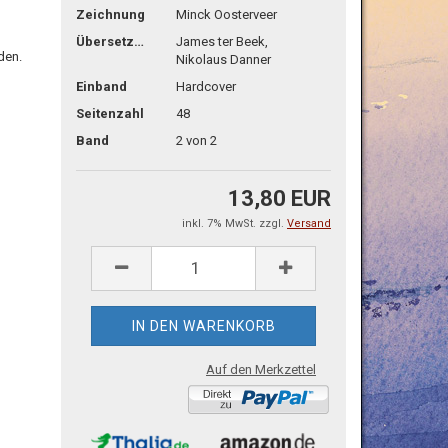
Zeichnung
Minck Oosterveer
Übersetzg.
James ter Beek,
den.
Nikolaus Danner
Einband
Hardcover
Seitenzahl
48
Band
2 von 2
13,80 EUR
inkl. 7% MwSt. zzgl.
Versand
Auf den Merkzettel