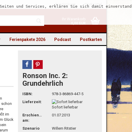
Kundenlogin
Merkzettel
Seiten und Services, erklären Sie sich damit einverstand
Ihr Warenkorb
0,00 EUR
r
Ferienpakete 2026
Podcast
Postkarten
teilen
pin it
Ronson Inc. 2:
to erstellen
Grundehrlich
swort vergessen?
ISBN:
978-3-86869-447-5
en
Lieferzeit:
d schon
Sofort lieferbar
re
eßt im
Erschienen
01.07.2013
um Glück
am:
kein
Szenario
Willem Ritstier
darum