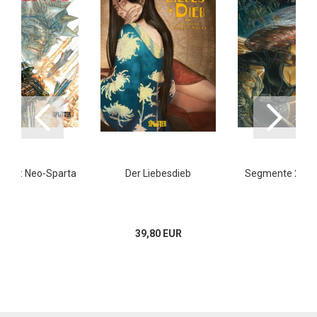
te 3: Neo-Sparta
Der Liebesdieb
Segmente 2: Vo
39,80 EUR