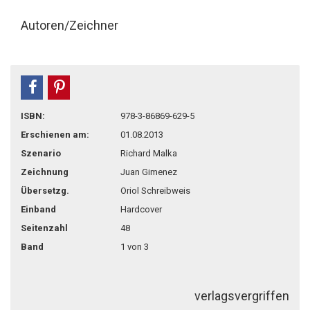
Autoren/Zeichner
teilen
pin it
ISBN:
978-3-86869-629-5
Erschienen am:
01.08.2013
Szenario
Richard Malka
Zeichnung
Juan Gimenez
Übersetzg.
Oriol Schreibweis
Einband
Hardcover
Seitenzahl
48
Band
1 von 3
verlagsvergriffen