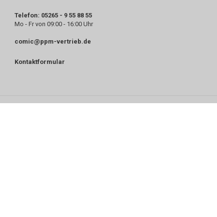
Telefon: 05265 - 9 55 88 55
Mo - Fr von 09:00 - 16:00 Uhr
comic@ppm-vertrieb.de
Kontaktformular