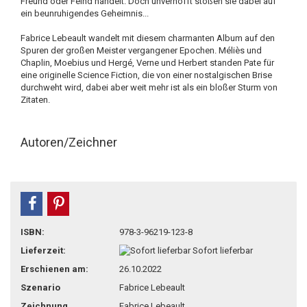
Freund oder Feind handelt. Doch unverhofft stoßen sie dabei auf
ein beunruhigendes Geheimnis...
Fabrice Lebeault wandelt mit diesem charmanten Album auf den
Spuren der großen Meister vergangener Epochen. Méliès und
Chaplin, Moebius und Hergé, Verne und Herbert standen Pate für
eine originelle Science Fiction, die von einer nostalgischen Brise
durchweht wird, dabei aber weit mehr ist als ein bloßer Sturm von
Zitaten.
Autoren/Zeichner
teilen
pin it
ISBN:
978-3-96219-123-8
Lieferzeit:
Sofort lieferbar
Erschienen am:
26.10.2022
Szenario
Fabrice Lebeault
Zeichnung
Fabrice Lebeault