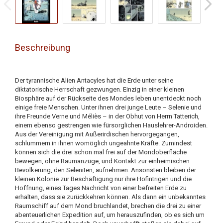
Beschreibung
Der tyrannische Alien Antacyles hat die Erde unter seine
diktatorische Herrschaft gezwungen. Einzig in einer kleinen
Biosphäre auf der Rückseite des Mondes leben unentdeckt noch
einige freie Menschen. Unter ihnen drei junge Leute – Selenie und
ihre Freunde Verne und Méliès – in der Obhut von Herrn Tatterich,
einem ebenso gestrengen wie fürsorglichen Hauslehrer-Androiden.
Aus der Vereinigung mit Außerirdischen hervorgegangen,
schlummern in ihnen womöglich ungeahnte Kräfte. Zumindest
können sich die drei schon mal frei auf der Mondoberfläche
bewegen, ohne Raumanzüge, und Kontakt zur einheimischen
Bevölkerung, den Seleniten, aufnehmen. Ansonsten bleiben der
kleinen Kolonie zur Beschäftigung nur ihre Hofintrigen und die
Hoffnung, eines Tages Nachricht von einer befreiten Erde zu
erhalten, dass sie zurückkehren können. Als dann ein unbekanntes
Raumschiff auf dem Mond bruchlandet, brechen die drei zu einer
abenteuerlichen Expedition auf, um herauszufinden, ob es sich um