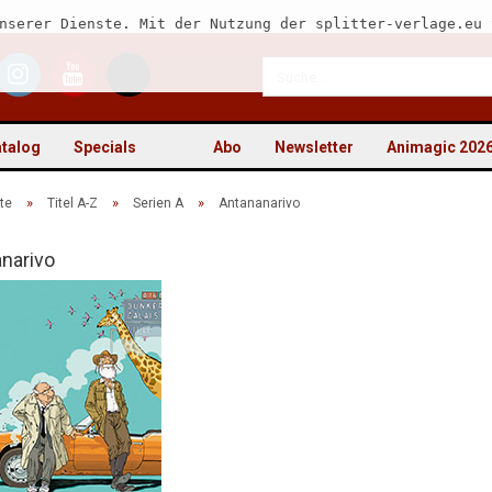
nserer Dienste. Mit der Nutzung der splitter-verlage.eu 
talog
Specials
Abo
Newsletter
Animagic 202
»
»
»
te
Titel A-Z
Serien A
Antananarivo
narivo
Kon
Pas