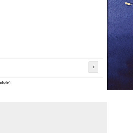
1
tikeln)