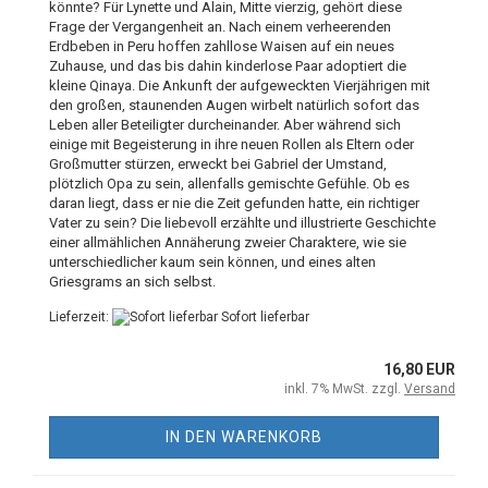
könnte? Für Lynette und Alain, Mitte vierzig, gehört diese
Frage der Vergangenheit an. Nach einem verheerenden
Erdbeben in Peru hoffen zahllose Waisen auf ein neues
Zuhause, und das bis dahin kinderlose Paar adoptiert die
kleine Qinaya. Die Ankunft der aufgeweckten Vierjährigen mit
den großen, staunenden Augen wirbelt natürlich sofort das
Leben aller Beteiligter durcheinander. Aber während sich
einige mit Begeisterung in ihre neuen Rollen als Eltern oder
Großmutter stürzen, erweckt bei Gabriel der Umstand,
plötzlich Opa zu sein, allenfalls gemischte Gefühle. Ob es
daran liegt, dass er nie die Zeit gefunden hatte, ein richtiger
Vater zu sein? Die liebevoll erzählte und illustrierte Geschichte
einer allmählichen Annäherung zweier Charaktere, wie sie
unterschiedlicher kaum sein können, und eines alten
Griesgrams an sich selbst.
Lieferzeit:
Sofort lieferbar
16,80 EUR
inkl. 7% MwSt. zzgl.
Versand
IN DEN WARENKORB