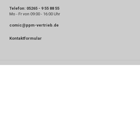
Telefon: 05265 - 9 55 88 55
Mo - Fr von 09:00 - 16:00 Uhr
comic@ppm-vertrieb.de
Kontaktformular