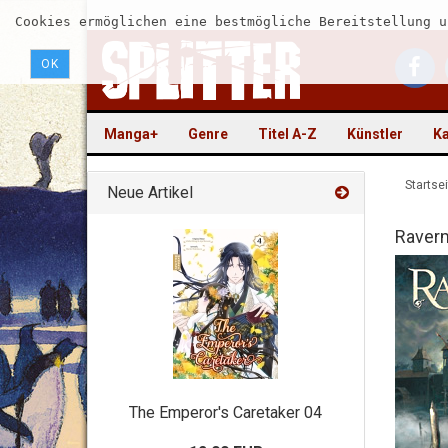
Cookies ermöglichen eine bestmögliche Bereitstellung u
OK
Manga+
Genre
Titel A-Z
Künstler
Ka
Startsei
Neue Artikel
Raver
The Emperor's Caretaker 04