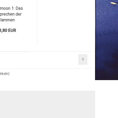
rmoon 1: Das
prechen der
Flammen
3,80 EUR
1
tikeln)