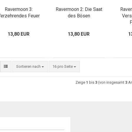
Ravermoon 3:
Ravermoon 2: Die Saat
Rave
erzehrendes Feuer
des Bösen
Vers
13,80 EUR
13,80 EUR
1
Sortieren nach
16 pro Seite
Zeige
1
bis
3
(von insgesamt
3
Ar