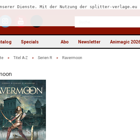
nserer Dienste. Mit der Nutzung der splitter-verlage.eu 
talog
Specials
Abo
Newsletter
Animagic 202
»
»
»
te
Titel A-Z
Serien R
Ravermoon
moon
Kon
Pas