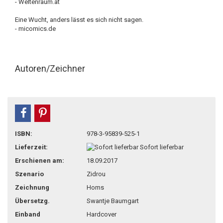
- Weltenraum.at
Eine Wucht, anders lässt es sich nicht sagen.
- micomics.de
Autoren/Zeichner
teilen
pin it
ISBN:
978-3-95839-525-1
Lieferzeit:
Sofort lieferbar
Erschienen am:
18.09.2017
Szenario
Zidrou
Zeichnung
Homs
Übersetzg.
Swantje Baumgart
Einband
Hardcover