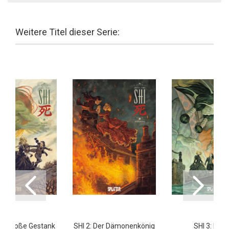
Weitere Titel dieser Serie:
Der Große Gestank
SHI 2: Der Dämonenkönig
SHI 3: Rac