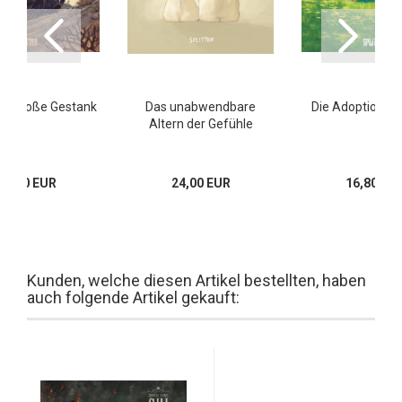
Der Große Gestank
Das unabwendbare
Die Adoption 1:
Altern der Gefühle
17,00 EUR
24,00 EUR
16,80 EU
Kunden, welche diesen Artikel bestellten, haben
auch folgende Artikel gekauft: