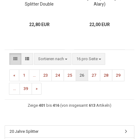
Splitter Double
Alary)
22,80 EUR
22,00 EUR
Sortieren nach
16 pro Seite
«
1
...
23
24
25
26
27
28
29
...
39
»
Zeige
401
bis
416
(von insgesamt
613
Artikeln)
20 Jahre Splitter