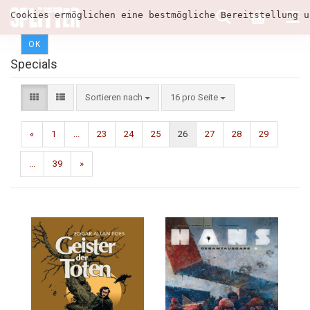
Cookies ermöglichen eine bestmögliche Bereitstellung u
OK
Specials
Sortieren nach
16 pro Seite
«
1
...
23
24
25
26
27
28
29
...
39
»