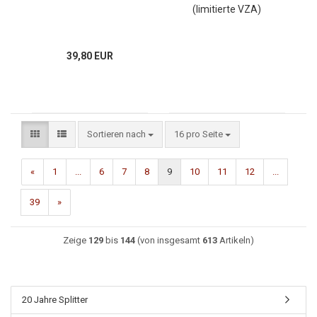
(limitierte VZA)
39,80 EUR
Sortieren nach
16 pro Seite
«
1
...
6
7
8
9
10
11
12
...
39
»
Zeige
129
bis
144
(von insgesamt
613
Artikeln)
20 Jahre Splitter