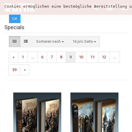
Cookies ermöglichen eine bestmögliche Bereitstellung u
OK
Specials
Sortieren nach
16 pro Seite
«
1
...
6
7
8
9
10
11
12
...
39
»