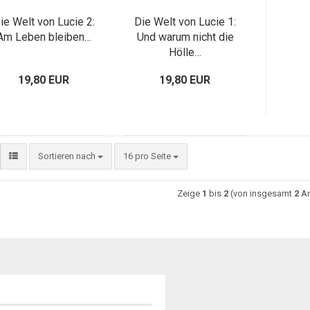
ie Welt von Lucie 2:
Die Welt von Lucie 1:
Am Leben bleiben…
Und warum nicht die
Hölle…
19,80 EUR
19,80 EUR
Sortieren nach
16 pro Seite
Zeige
1
bis
2
(von insgesamt
2
Ar