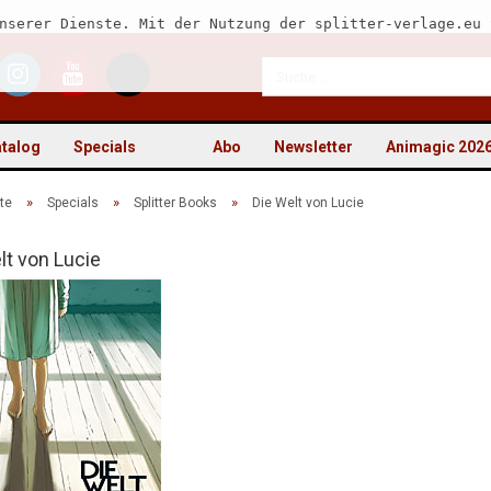
nserer Dienste. Mit der Nutzung der splitter-verlage.eu 
talog
Specials
Abo
Newsletter
Animagic 202
»
»
»
te
Specials
Splitter Books
Die Welt von Lucie
lt von Lucie
Kon
Pas