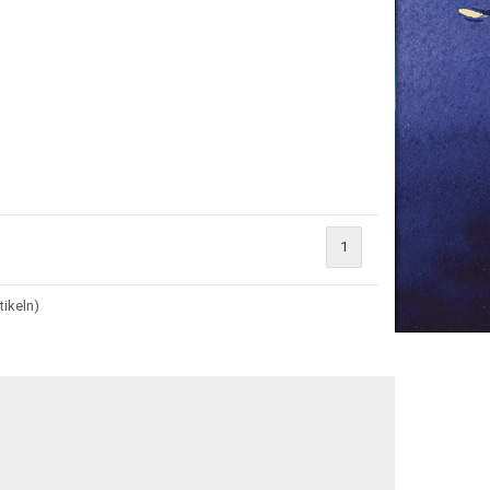
1
tikeln)