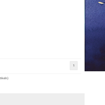
1
tikeln)