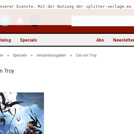
nserer Dienste. Mit der Nutzung der splitter-verlage.eu 
talog
Specials
Abo
Newslette
»
»
»
te
Specials
Gesamtausgaben
Cixi von Troy
on Troy
Kon
Pas