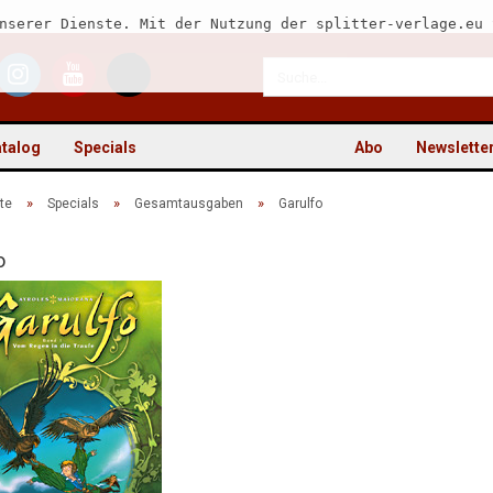
nserer Dienste. Mit der Nutzung der splitter-verlage.eu 
talog
Specials
Abo
Newslette
»
»
»
te
Specials
Gesamtausgaben
Garulfo
o
Kon
Pas