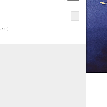
1
tikeln)