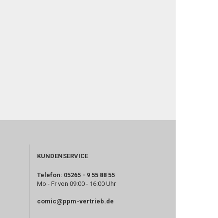
KUNDENSERVICE
Telefon: 05265 - 9 55 88 55
Mo - Fr von 09:00 - 16:00 Uhr
comic@ppm-vertrieb.de