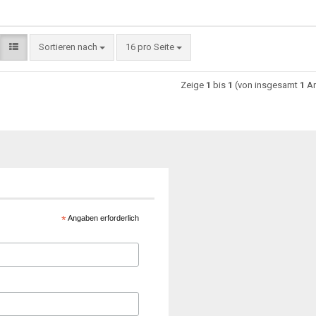
Sortieren nach
16 pro Seite
Zeige
1
bis
1
(von insgesamt
1
Ar
*
Angaben erforderlich