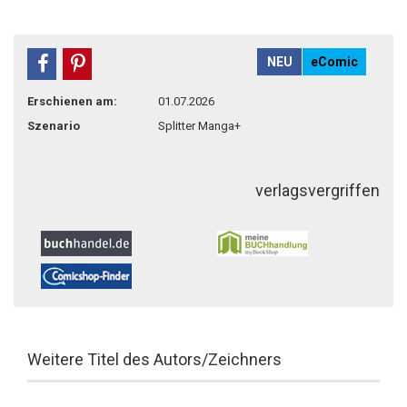
NEU
eComic
teilen
pin it
Erschienen am:
01.07.2026
Szenario
Splitter Manga+
verlagsvergriffen
Weitere Titel des Autors/Zeichners