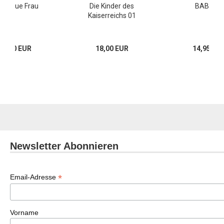
ne treue Frau
Die Kinder des
BABY 01
Kaiserreichs 01
19,80 EUR
18,00 EUR
14,95 EU
Newsletter Abonnieren
*
Email-Adresse
Vorname