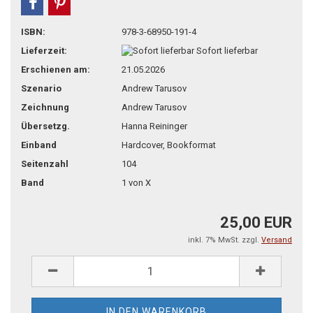
teilen
pin it
ISBN:
978-3-68950-191-4
Lieferzeit:
Sofort lieferbar
Erschienen am:
21.05.2026
Szenario
Andrew Tarusov
Zeichnung
Andrew Tarusov
Übersetzg.
Hanna Reininger
Einband
Hardcover, Bookformat
Seitenzahl
104
Band
1 von X
25,00 EUR
inkl. 7% MwSt. zzgl.
Versand