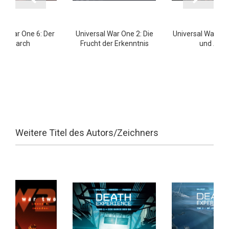
al War One 6: Der
Universal War One 2: Die
Universal War One
Patriarch
Frucht der Erkenntnis
und Abel
Weitere Titel des Autors/Zeichners