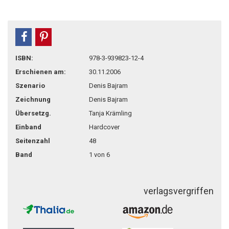
teilen
pin it
ISBN:
978-3-939823-12-4
Erschienen am:
30.11.2006
Szenario
Denis Bajram
Zeichnung
Denis Bajram
Übersetzg.
Tanja Krämling
Einband
Hardcover
Seitenzahl
48
Band
1 von 6
verlagsvergriffen