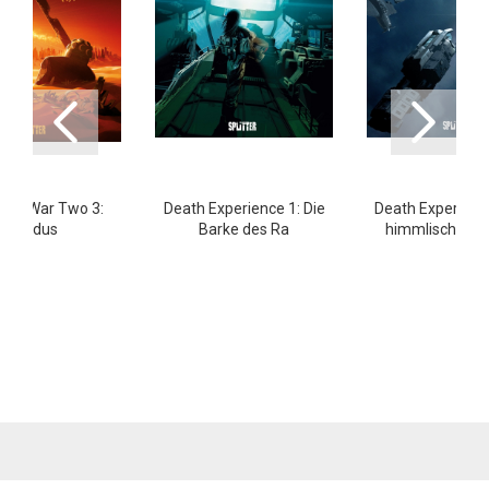
rsal War Two 3:
Death Experience 1: Die
Death Experience
Exodus
Barke des Ra
himmlische Fr