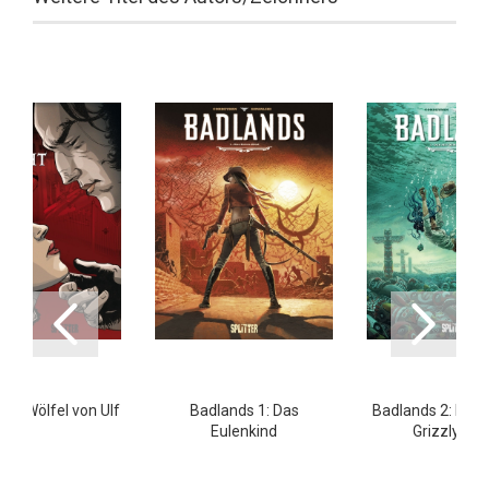
t 1: Wölfel von Ulf
Badlands 1: Das
Badlands 2: Der 
Eulenkind
Grizzly tan