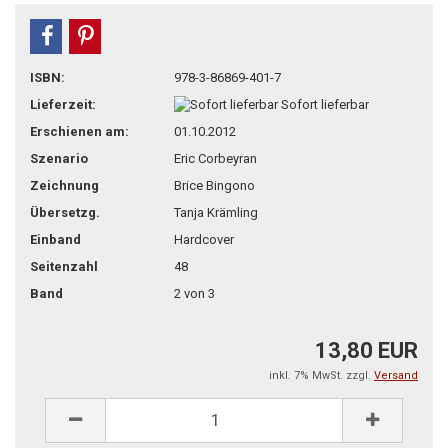
teilen
pin it
ISBN:
978-3-86869-401-7
Lieferzeit:
Sofort lieferbar
Erschienen am:
01.10.2012
Szenario
Eric Corbeyran
Zeichnung
Brice Bingono
Übersetzg.
Tanja Krämling
Einband
Hardcover
Seitenzahl
48
Band
2 von 3
13,80 EUR
inkl. 7% MwSt. zzgl.
Versand