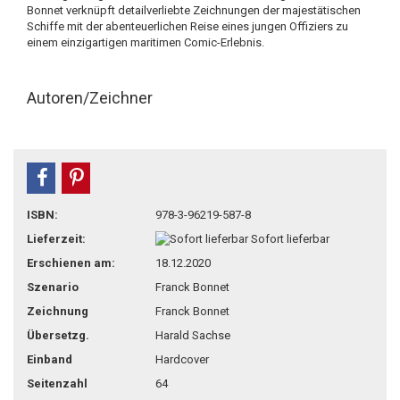
Bonnet verknüpft detailverliebte Zeichnungen der majestätischen
Schiffe mit der abenteuerlichen Reise eines jungen Offiziers zu
einem einzigartigen maritimen Comic-Erlebnis.
Autoren/Zeichner
teilen
pin it
ISBN:
978-3-96219-587-8
Lieferzeit:
Sofort lieferbar
Erschienen am:
18.12.2020
Szenario
Franck Bonnet
Zeichnung
Franck Bonnet
Übersetzg.
Harald Sachse
Einband
Hardcover
Seitenzahl
64