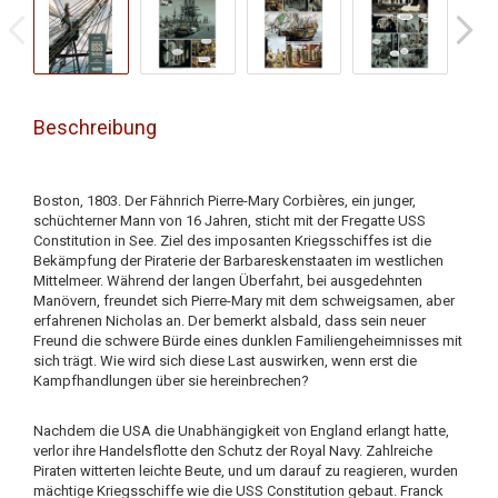
Beschreibung
Boston, 1803. Der Fähnrich Pierre-Mary Corbières, ein junger,
schüchterner Mann von 16 Jahren, sticht mit der Fregatte USS
Constitution in See. Ziel des imposanten Kriegsschiffes ist die
Bekämpfung der Piraterie der Barbareskenstaaten im westlichen
Mittelmeer. Während der langen Überfahrt, bei ausgedehnten
Manövern, freundet sich Pierre-Mary mit dem schweigsamen, aber
erfahrenen Nicholas an. Der bemerkt alsbald, dass sein neuer
Freund die schwere Bürde eines dunklen Familiengeheimnisses mit
sich trägt. Wie wird sich diese Last auswirken, wenn erst die
Kampfhandlungen über sie hereinbrechen?
Nachdem die USA die Unabhängigkeit von England erlangt hatte,
verlor ihre Handelsflotte den Schutz der Royal Navy. Zahlreiche
Piraten witterten leichte Beute, und um darauf zu reagieren, wurden
mächtige Kriegsschiffe wie die USS Constitution gebaut. Franck