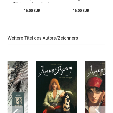
Offiziere und eins für die
Mannschaft
16,00 EUR
16,00 EUR
Weitere Titel des Autors/Zeichners
AB