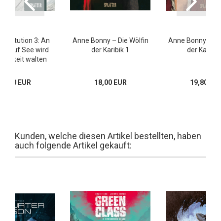
nstitution 3: An
Anne Bonny – Die Wölfin
Anne Bonny – Die
ie auf See wird
der Karibik 1
der Karibik
htigkeit walten
16,00 EUR
18,00 EUR
19,80 EU
Kunden, welche diesen Artikel bestellten, haben
auch folgende Artikel gekauft: