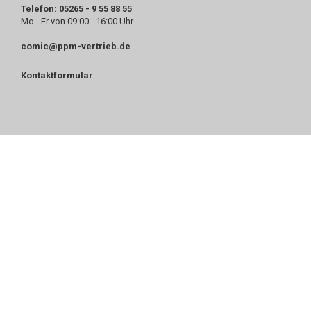
Telefon: 05265 - 9 55 88 55
Mo - Fr von 09:00 - 16:00 Uhr
comic@ppm-vertrieb.de
Kontaktformular