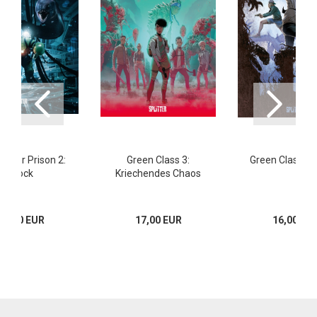
ater Prison 2:
Green Class 3:
Green Class 2:
Block
Kriechendes Chaos
14,80 EUR
17,00 EUR
16,00 EU