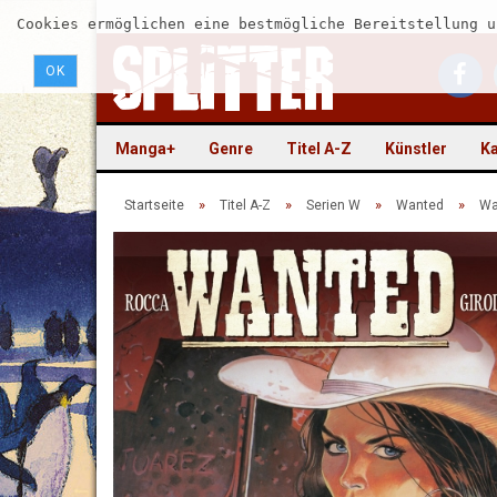
Cookies ermöglichen eine bestmögliche Bereitstellung u
OK
Manga+
Genre
Titel A-Z
Künstler
Ka
»
»
»
»
Startseite
Titel A-Z
Serien W
Wanted
Wa