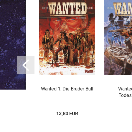
in Steckbrief
Wanted 1: Die Brüder Bull
Wanted
 Blut
Todes
00 EUR
13,80 EUR