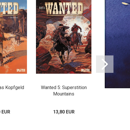
as Kopfgeld
Wanted 5: Superstition
Wanted – Ein
Mountains
aus 
0 EUR
13,80 EUR
25,00