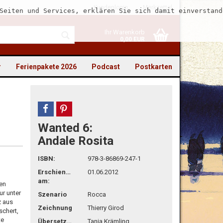
Kundenlogin
Merkzettel
Seiten und Services, erklären Sie sich damit einverstand
Ihr Warenkorb
0,00 EUR
r
Ferienpakete 2026
Podcast
Postkarten
teilen
pin it
Wanted 6:
to erstellen
Andale Rosita
swort vergessen?
ISBN:
978-3-86869-247-1
Erschienen
01.06.2012
am:
en
ur unter
Szenario
Rocca
z aus
Zeichnung
Thierry Girod
schert,
te
Übersetzg.
Tanja Krämling