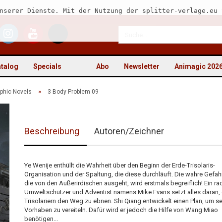
nserer Dienste. Mit der Nutzung der splitter-verlage.eu 
talog
Specials
Abo
Newsletter
Animagic 202
»
aphic Novels
3 Body Problem 09
Beschreibung
Autoren/Zeichner
Kon
Pas
Ye Wenije enthüllt die Wahrheit über den Beginn der Erde-Trisolaris-
Organisation und der Spaltung, die diese durchläuft. Die wahre Gefahr
die von den Außerirdischen ausgeht, wird erstmals begreiflich! Ein rad
Umweltschützer und Adventist namens Mike Evans setzt alles daran,
Trisolariern den Weg zu ebnen. Shi Qiang entwickelt einen Plan, um se
Vorhaben zu vereiteln. Dafür wird er jedoch die Hilfe von Wang Miao
benötigen...