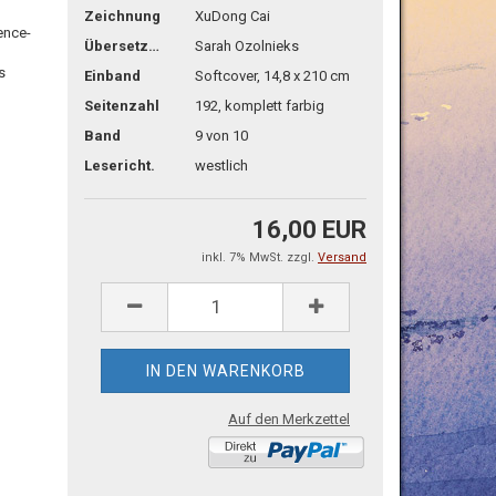
Zeichnung
XuDong Cai
ence-
Übersetzg.
Sarah Ozolnieks
s
Einband
Softcover, 14,8 x 210 cm
Seitenzahl
192, komplett farbig
Band
9 von 10
Lesericht.
westlich
16,00 EUR
inkl. 7% MwSt. zzgl.
Versand
Auf den Merkzettel