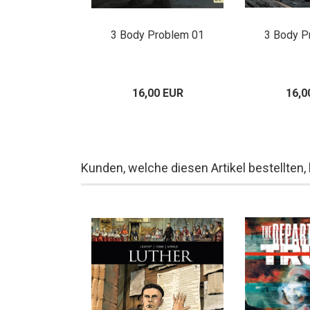
: Yuanyuans
3 Body Problem 01
3 Body P
asen
00 EUR
16,00 EUR
16,0
Kunden, welche diesen Artikel bestellten,