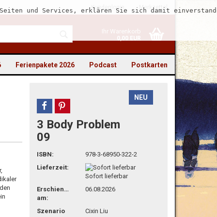
Kundenlogin
Merkzettel
Seiten und Services, erklären Sie sich damit einverstand
Ihr Warenkorb
0,00 EUR
6
Ferienpakete 2026
Podcast
Postkarten
NEU
teilen
pin it
3 Body Problem
to erstellen
09
swort vergessen?
ISBN:
978-3-68950-322-2
Lieferzeit:
,
Sofort lieferbar
ikaler
 den
Erschienen
06.08.2026
in
am:
Szenario
Cixin Liu