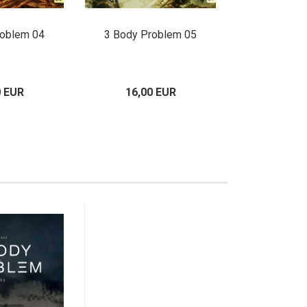
roblem 04
3 Body Problem 05
3 Body Pr
0 EUR
16,00 EUR
16,00