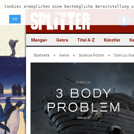
Cookies ermöglichen eine bestmögliche Bereitstellung u
OK
Manga+
Genre
Titel A-Z
Künstler
Ka
»
»
»
Startseite
Genre
Science Fiction
Cixin Liu Gr