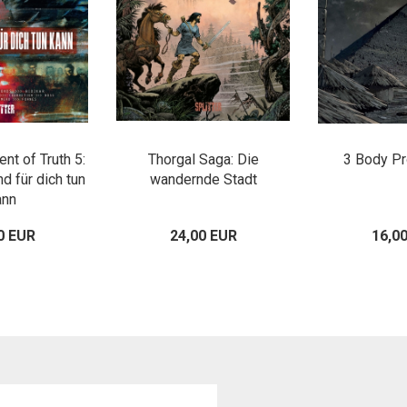
nt of Truth 5:
Thorgal Saga: Die
3 Body P
d für dich tun
wandernde Stadt
ann
0 EUR
24,00 EUR
16,0