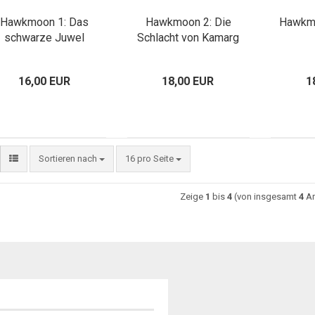
Hawkmoon 1: Das
Hawkmoon 2: Die
Hawkmo
schwarze Juwel
Schlacht von Kamarg
16,00 EUR
18,00 EUR
1
Sortieren nach
16 pro Seite
Zeige
1
bis
4
(von insgesamt
4
Ar