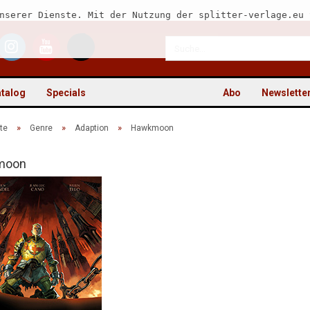
nserer Dienste. Mit der Nutzung der splitter-verlage.eu 
talog
Specials
Abo
Newslette
»
»
»
te
Genre
Adaption
Hawkmoon
moon
Kon
Pas