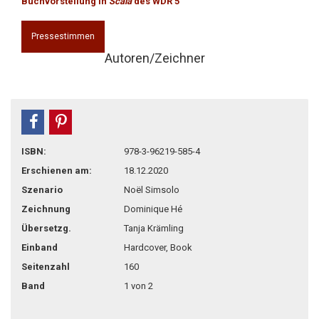
Buchvorstellung in
Scala
des WDR 5
Pressestimmen
Autoren/Zeichner
teilen
pin it
ISBN:
978-3-96219-585-4
Erschienen am:
18.12.2020
Szenario
Noël Simsolo
Zeichnung
Dominique Hé
Übersetzg.
Tanja Krämling
Einband
Hardcover, Book
Seitenzahl
160
Band
1 von 2