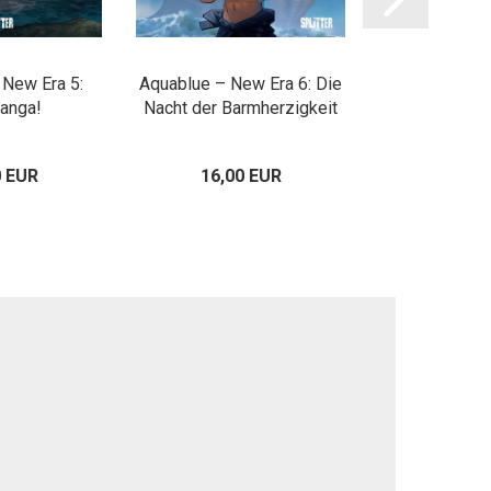
 New Era 5:
Aquablue – New Era 6: Die
Conan der Ci
anga!
Nacht der Barmherzigkeit
den Kat
0 EUR
16,00 EUR
16,00