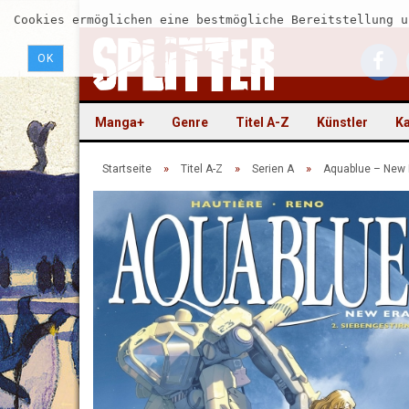
Cookies ermöglichen eine bestmögliche Bereitstellung u
OK
Manga+
Genre
Titel A-Z
Künstler
Ka
»
»
»
Startseite
Titel A-Z
Serien A
Aquablue – New 