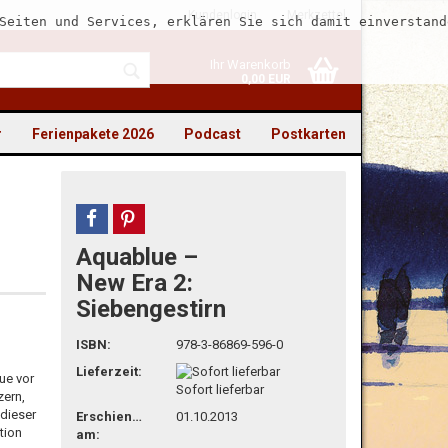
Kundenlogin
Merkzettel
Seiten und Services, erklären Sie sich damit einverstand
Ihr Warenkorb
0,00 EUR
r
Ferienpakete 2026
Podcast
Postkarten
teilen
pin it
Aquablue –
to erstellen
New Era 2:
Siebengestirn
swort vergessen?
ISBN:
978-3-86869-596-0
Lieferzeit:
ue vor
Sofort lieferbar
zern,
 dieser
Erschienen
01.10.2013
tion
am: