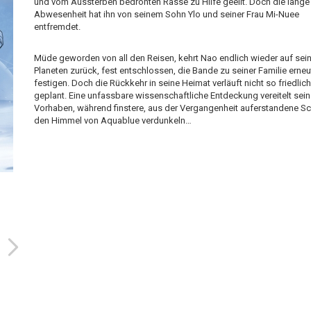
und vom Aussterben bedrohten Rasse zu Hilfe geeilt. Doch die lange
Abwesenheit hat ihn von seinem Sohn Ylo und seiner Frau Mi-Nuee
entfremdet.
Müde geworden von all den Reisen, kehrt Nao endlich wieder auf sei
Planeten zurück, fest entschlossen, die Bande zu seiner Familie erneu
festigen. Doch die Rückkehr in seine Heimat verläuft nicht so friedlic
geplant. Eine unfassbare wissenschaftliche Entdeckung vereitelt sein
Vorhaben, während finstere, aus der Vergangenheit auferstandene Sc
den Himmel von Aquablue verdunkeln…