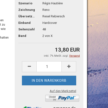
Szenario
Régis Hautière
Zeichnung
Reno
Übersetzg.
Resel Rebiersch
nen
Einband
Hardcover
t zu
h wie
Seitenzahl
48
Band
2 von X
hatten
13,80 EUR
inkl. 7% MwSt. zzgl.
Versand
Auf den Merkzettel