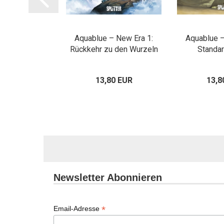
immerier: Aus
Aquablue – New Era 1:
Aquablue –
takomben
Rückkehr zu den Wurzeln
Standar
00 EUR
13,80 EUR
13,8
Newsletter Abonnieren
*
Email-Adresse