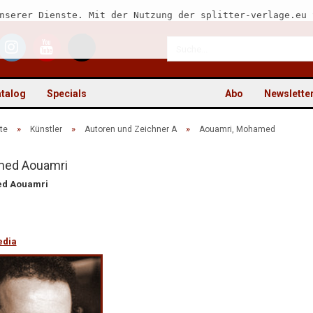
nserer Dienste. Mit der Nutzung der splitter-verlage.eu 
talog
Specials
Abo
Newslette
»
»
»
te
Künstler
Autoren und Zeichner A
Aouamri, Mohamed
ed Aouamri
d Aouamri
Kon
Pas