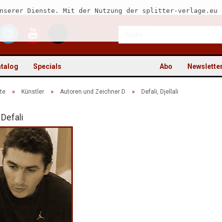
nserer Dienste. Mit der Nutzung der splitter-verlage.eu 
talog
Specials
Abo
Newslette
»
»
»
te
Künstler
Autoren und Zeichner D
Defali, Djellali
 Defali
Kon
Pas