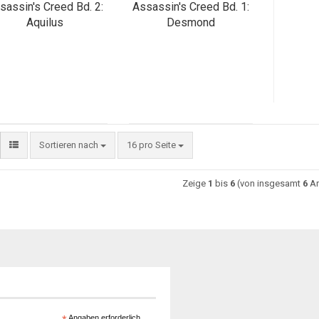
sassin's Creed Bd. 2:
Assassin's Creed Bd. 1:
Aquilus
Desmond
Sortieren nach
16 pro Seite
Zeige
1
bis
6
(von insgesamt
6
Ar
Angaben erforderlich