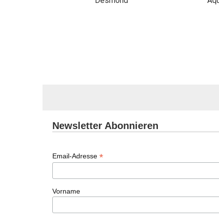
gmata
Desmond
Aqu
80 EUR
Newsletter Abonnieren
*
Email-Adresse
Vorname