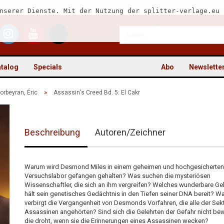
nserer Dienste. Mit der Nutzung der splitter-verlage.eu 
talog
Specials
Abo
Newslette
»
orbeyran, Éric
Assassin's Creed Bd. 5: El Cakr
Beschreibung
Autoren/Zeichner
Kon
Pas
Warum wird Desmond Miles in einem geheimen und hochgesicherten
Versuchslabor gefangen gehalten? Was suchen die mysteriösen
Wissenschaftler, die sich an ihm vergreifen? Welches wunderbare G
hält sein genetisches Gedächtnis in den Tiefen seiner DNA bereit? W
verbirgt die Vergangenheit von Desmonds Vorfahren, die alle der Sek
Assassinen angehörten? Sind sich die Gelehrten der Gefahr nicht be
die droht, wenn sie die Erinnerungen eines Assassinen wecken?