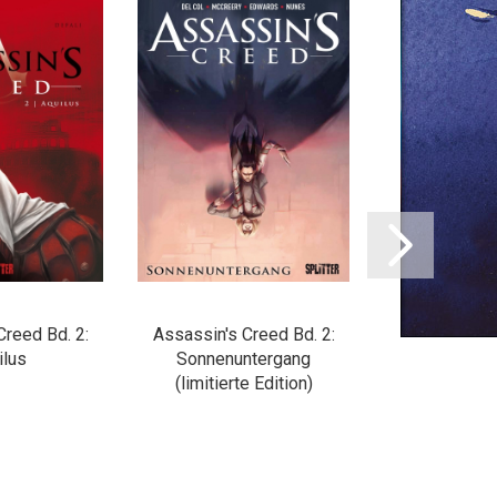
Creed Bd. 2:
Assassin's Creed Bd. 2:
Assassin's C
ilus
Sonnenuntergang
Sonnenunterga
(limitierte Edition)
Edit