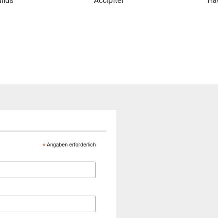
ilus
Accipiter
Ha
*
Angaben erforderlich