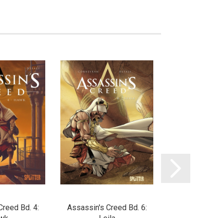
Creed Bd. 4:
Assassin's Creed Bd. 6:
Badlands Feri