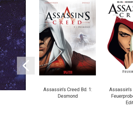
 Creed Bd. 6:
Assassin's Creed Bd. 1:
Assassin's 
eila
Desmond
Feuerprobe
Edi