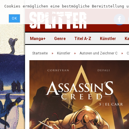
Cookies ermöglichen eine bestmögliche Bereitstellung u
OK
Manga+
Genre
Titel A-Z
Künstler
Ka
»
»
»
Startseite
Künstler
Autoren und Zeichner C
C