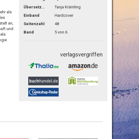
Übersetzg.
Tanja Krämling
ehr als
Einband
Hardcover
des
talt an,
Seitenzahl
48
aft und
Band
5 von 6
iels
ogie
verlagsvergriffen