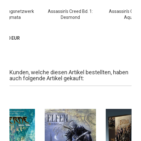
terlingsnetzwerk
Assassin's Creed Bd. 1:
Assassin's Creed
: Stigmata
Desmond
Aquilus
13,80 EUR
Kunden, welche diesen Artikel bestellten, haben
auch folgende Artikel gekauft: