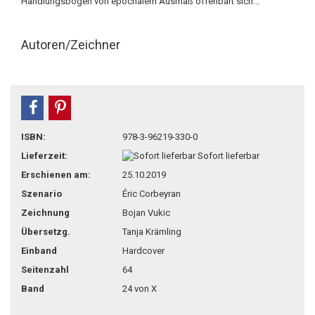
Handlungsbogen von epochalem Ausmaß offenbart sich...
Autoren/Zeichner
teilen
pin it
ISBN:
978-3-96219-330-0
Lieferzeit:
Sofort lieferbar
Erschienen am:
25.10.2019
Szenario
Éric Corbeyran
Zeichnung
Bojan Vukic
Übersetzg.
Tanja Krämling
Einband
Hardcover
Seitenzahl
64
Band
24 von X