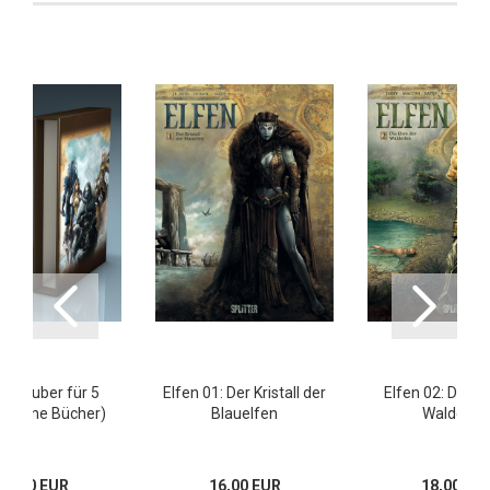
n Schuber für 5
Elfen 01: Der Kristall der
Elfen 02: Die Eh
 (ohne Bücher)
Blauelfen
Waldelfe
16,00 EUR
16,00 EUR
18,00 EU