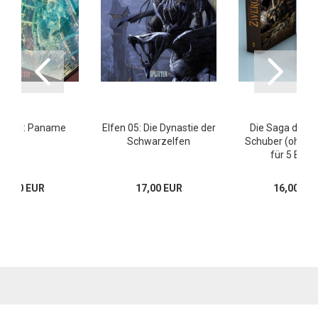
erne 1: Paname
Elfen 05: Die Dynastie der
Die Saga der 
Schwarzelfen
Schuber (ohne 
für 5 Bänd
13,80 EUR
17,00 EUR
16,00 EU