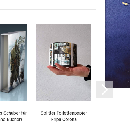
s Schuber für
Splitter Toilettenpapier
Western Schu
hne Bücher)
Fripa Corona
Alb