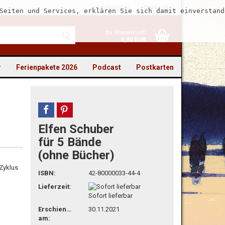
Kundenlogin
Merkzettel
Seiten und Services, erklären Sie sich damit einverstand
Ihr Warenkorb
0,00 EUR
r
Ferienpakete 2026
Podcast
Postkarten
teilen
pin it
Elfen Schuber
to erstellen
für 5 Bände
(ohne Bücher)
swort vergessen?
 Zyklus
ISBN:
42-80000033-44-4
Lieferzeit:
Sofort lieferbar
Erschienen
30.11.2021
am: