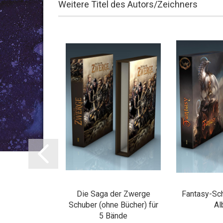
Weitere Titel des Autors/Zeichners
huber für 6-7
Die Saga der Zwerge
Fantasy-Sch
lben
Schuber (ohne Bücher) für
Al
5 Bände