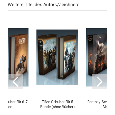
Weitere Titel des Autors/Zeichners
 Schuber für 6-7
Elfen Schuber für 5
Fantasy-Schuber 
Alben
Bände (ohne Bücher)
Alben