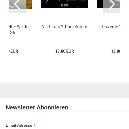
e Welt – Splitter
Nosferatu 2: Para Bellum
Univerne 1: P
Double
22,80 EUR
13,80 EUR
13,80 EU
Newsletter Abonnieren
*
Email-Adresse