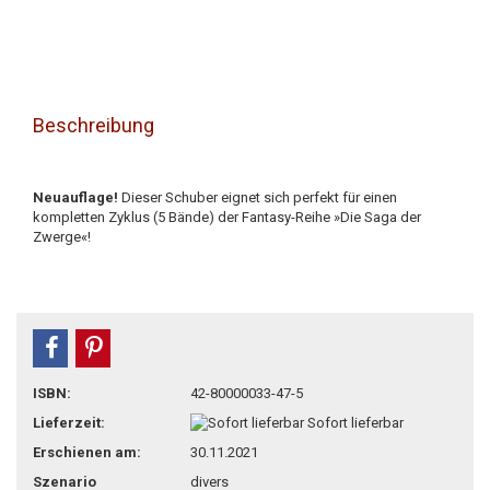
Beschreibung
Neuauflage!
Dieser Schuber eignet sich perfekt für einen
kompletten Zyklus (5 Bände) der Fantasy-Reihe »Die Saga der
Zwerge«!
teilen
pin it
ISBN:
42-80000033-47-5
Lieferzeit:
Sofort lieferbar
Erschienen am:
30.11.2021
Szenario
divers