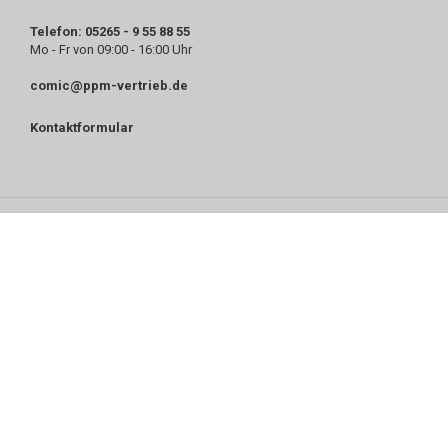
Telefon: 05265 - 9 55 88 55
Mo - Fr von 09:00 - 16:00 Uhr
comic@ppm-vertrieb.de
Kontaktformular