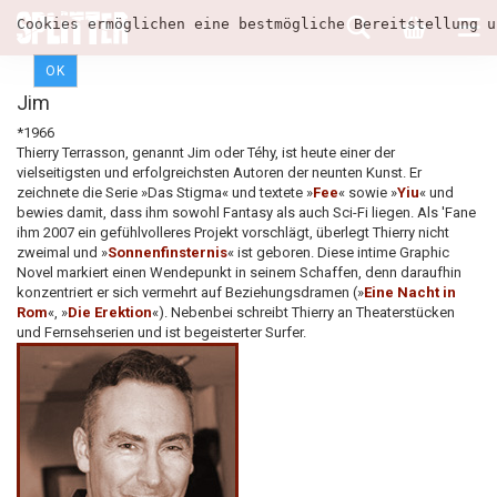
Cookies ermöglichen eine bestmögliche Bereitstellung u
OK
Jim
*1966
Thierry Terrasson, genannt Jim oder Téhy, ist heute einer der
vielseitigsten und erfolgreichsten Autoren der neunten Kunst. Er
zeichnete die Serie »Das Stigma« und textete »
Fee
« sowie »
Yiu
« und
bewies damit, dass ihm sowohl Fantasy als auch Sci-Fi liegen. Als 'Fane
ihm 2007 ein gefühlvolleres Projekt vorschlägt, überlegt Thierry nicht
zweimal und »
Sonnenfinsternis
« ist geboren. Diese intime Graphic
Novel markiert einen Wendepunkt in seinem Schaffen, denn daraufhin
konzentriert er sich vermehrt auf Beziehungsdramen (»
Eine Nacht in
Rom
«, »
Die Erektion
«). Nebenbei schreibt Thierry an Theaterstücken
und Fernsehserien und ist begeisterter Surfer.