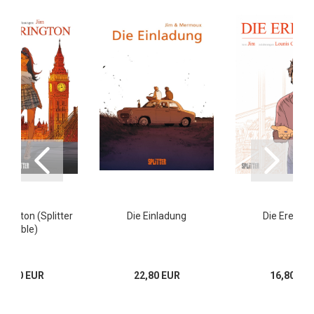
rington (Splitter
Die Einladung
Die Erektio
Double)
39,80 EUR
22,80 EUR
16,80 EU