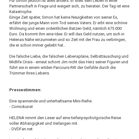
Für Simon jedoch ist alles anders. Er stellt sein Leben in einer
Partnerschaft in Frage und weigert sich, zu heiraten. Der Tag ist eine
Katastrophe.
Einige Zeit später, Simon hat keine Neuigkeiten von seiner Ex,
erfährt der junge Mann vom Tod seines Vaters. Er erbt eine schöne
Wohnung und einen ordentlichen Batzen Geld, nämlich 675.000
Euro. Da kommt ihm eine Idee: Er will das Geld nutzen, um sich in
Helenas Nähe einzumieten und so Zeit mit der Frau zu verbringen,
die er schon immer geliebt hat…
Die falsche Liebe, die falschen Lebenspläne, Selbsttäuschung und
Midlife Crisis - erneut schont Jim nicht das Herz seiner Figuren und
führt sie in einem wilden Parcours-Ritt der Gefühle durch die
Trümmer ihres Lebens.
Pressestimmen:
Eine spannende und unterhaltsame Mini-Reihe.
- Comickunst
HELENA nimmt den Leser auf eine tiefenpsycholgoische Reise
voller Abhängigkeit und Verlangen mit.
- DVDFan.net