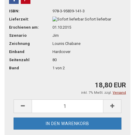
teilen
pin it
ISBN:
978-3-95839-141-3
Lieferzeit:
Sofort lieferbar
Erschienen am:
01.10.2015
Szenario
Jim
Zeichnung
Lounis Chabane
Einband
Hardcover
Seitenzahl
80
Band
1 von 2
18,80 EUR
inkl. 7% MwSt. zzgl.
Versand