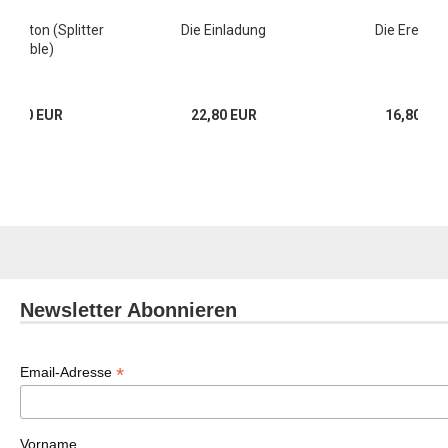
rington (Splitter
Die Einladung
Die Erektio
Double)
39,80 EUR
22,80 EUR
16,80 EU
Newsletter Abonnieren
*
Email-Adresse
Vorname