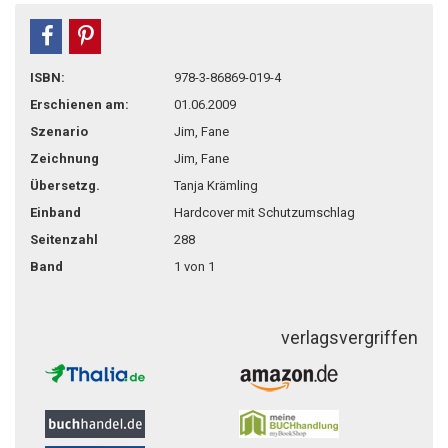
teilen
pin it
ISBN:
978-3-86869-019-4
Erschienen am:
01.06.2009
Szenario
Jim, Fane
Zeichnung
Jim, Fane
Übersetzg.
Tanja Krämling
Einband
Hardcover mit Schutzumschlag
Seitenzahl
288
Band
1 von 1
verlagsvergriffen