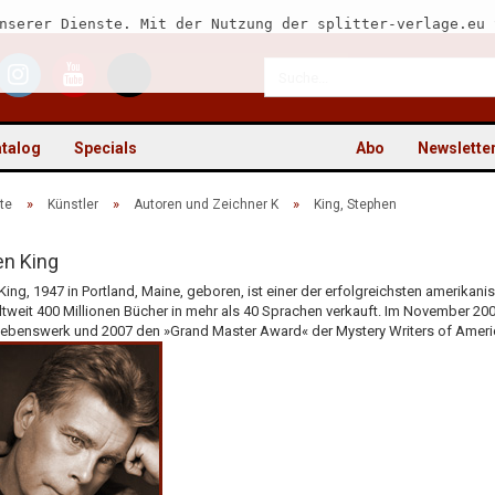
nserer Dienste. Mit der Nutzung der splitter-verlage.eu 
talog
Specials
Abo
Newslette
»
»
»
te
Künstler
Autoren und Zeichner K
King, Stephen
n King
ing, 1947 in Portland, Maine, geboren, ist einer der erfolgreichsten amerikanis
Kon
ltweit 400 Millionen Bücher in mehr als 40 Sprachen verkauft. Im November 20
 Lebenswerk und 2007 den »Grand Master Award« der Mystery Writers of Ameri
Pas