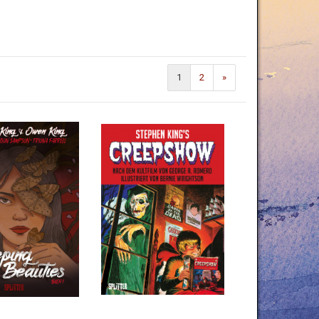
1
2
»