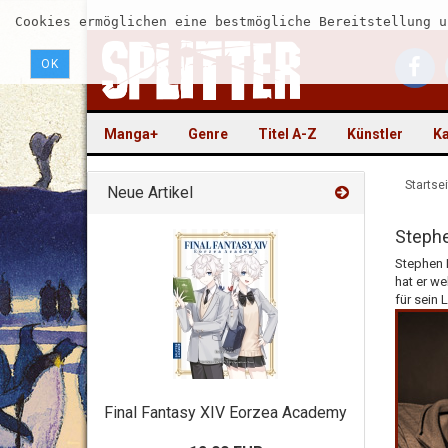
Cookies ermöglichen eine bestmögliche Bereitstellung u
OK
Manga+
Genre
Titel A-Z
Künstler
Ka
Startsei
Neue Artikel
Stephe
Stephen K
hat er we
für sein
Final Fantasy XIV Eorzea Academy