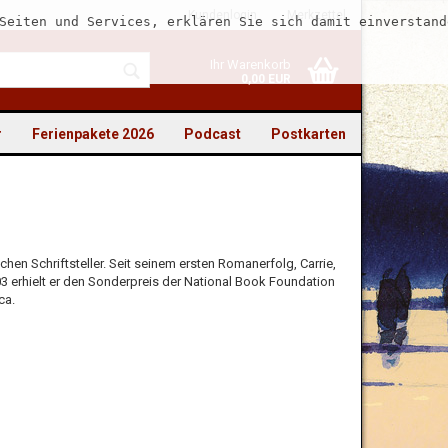
Kundenlogin
Merkzettel
Seiten und Services, erklären Sie sich damit einverstand
Ihr Warenkorb
0,00 EUR
r
Ferienpakete 2026
Podcast
Postkarten
chen Schriftsteller. Seit seinem ersten Romanerfolg, Carrie,
to erstellen
03 erhielt er den Sonderpreis der National Book Foundation
ca.
swort vergessen?