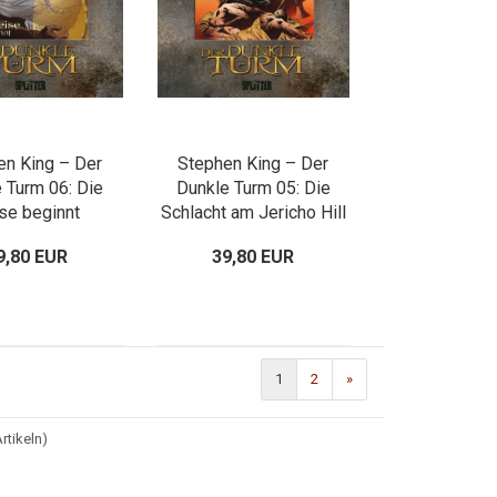
en King – Der
Stephen King – Der
 Turm 06: Die
Dunkle Turm 05: Die
se beginnt
Schlacht am Jericho Hill
9,80 EUR
39,80 EUR
1
2
»
rtikeln)