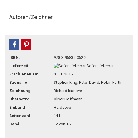
Autoren/Zeichner
teilen
pin it
ISBN:
978-3-95839-052-2
Lieferzeit:
Sofort lieferbar
Erschienen am:
01.10.2015
Szenario
Stephen King, Peter David, Robin Furth
Zeichnung
Richard Isanove
Übersetzg.
Oliver Hoffmann
Einband
Hardcover
Seitenzahl
144
Band
12 von 16