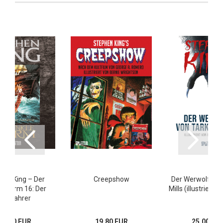
hen King – Der
Creepshow
Der Werwolf von
e Turm 16: Der
Mills (illustriert
Seefahrer
29,80 EUR
19,80 EUR
25,00 EU