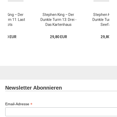
hen King – Der
Stephen King – Der
Stephen King 
e Turm 11: Last
Dunkle Turm 13: Drei -
Dunkle Turm 16
Shots
Das Kartenhaus
Seefahre
29,80 EUR
29,80 EUR
29,80 EU
Newsletter Abonnieren
*
Email-Adresse