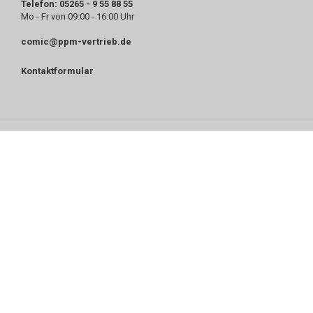
Telefon: 05265 - 9 55 88 55
Mo - Fr von 09:00 - 16:00 Uhr
comic@ppm-vertrieb.de
Kontaktformular