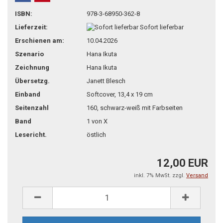
teilen
pin it
ISBN:
978-3-68950-362-8
Lieferzeit:
Sofort lieferbar
Erschienen am:
10.04.2026
Szenario
Hana Ikuta
Zeichnung
Hana Ikuta
Übersetzg.
Janett Blesch
Einband
Softcover, 13,4 x 19 cm
Seitenzahl
160, schwarz-weiß mit Farbseiten
Band
1 von X
Lesericht.
östlich
12,00 EUR
inkl. 7% MwSt. zzgl.
Versand