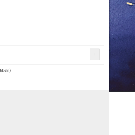
1
tikeln)