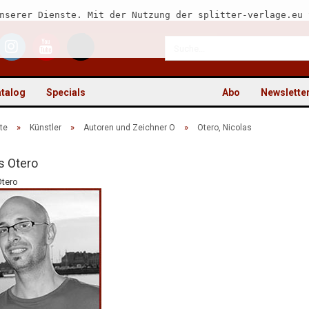
nserer Dienste. Mit der Nutzung der splitter-verlage.eu 
talog
Specials
Abo
Newslette
»
»
»
te
Künstler
Autoren und Zeichner O
Otero, Nicolas
s Otero
Otero
Kon
Pas