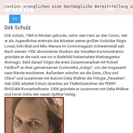
Cookies ermöglichen eine bestmögliche Bereitstellung u
OK
Dirk Schulz
Dirk Schulz, 1965 in Minden geboren, verlor sein Herz an den Comic, seit
er als Jugendlicher erstmals die Arbeiten seiner großen Vorbilder Régis
Loisel, Enki Bilal und Milo Manara im Comicmagazin Schwermetall sah.
Nach seinem 1992 absolvierten Studium der Visuellen Kommunikation
gründete er die nach wie vor in Bielefeld beheimatete Werbeagentur
Animagic. Bald darauf folgte die erste Zusammenarbeit mit Robert
Feldhoff an ihrer gemeinsamen Comicreihe „Indigo“, von der insgesamt
neun Bände erschienen. Außerdem schufen sie die Serie „Chiq und
Chloe“ und zusammen mit Autorin Delia Wüllner die Trilogie „Parasiten“.
Seit 2002 arbeitet Schulz überdies als Titelbildzeichner der PERRY
RHODAN-Romanheftserie. 2006 gründete er zusammen mit Delia Wüllner
und Horst Gotta den neuen Splitter Verlag.