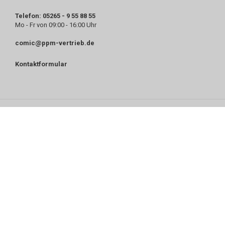
Telefon: 05265 - 9 55 88 55
Mo - Fr von 09:00 - 16:00 Uhr
comic@ppm-vertrieb.de
Kontaktformular