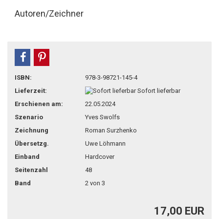
Autoren/Zeichner
teilen
pin it
ISBN:
978-3-98721-145-4
Lieferzeit:
Sofort lieferbar
Erschienen am:
22.05.2024
Szenario
Yves Swolfs
Zeichnung
Roman Surzhenko
Übersetzg.
Uwe Löhmann
Einband
Hardcover
Seitenzahl
48
Band
2 von 3
17,00 EUR