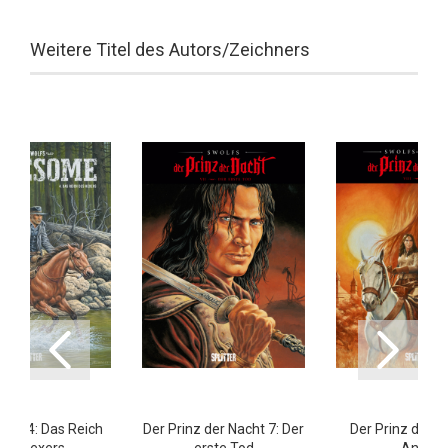
Weitere Titel des Autors/Zeichners
me 4: Das Reich
Der Prinz der Nacht 7: Der
Der Prinz der N
des Hexers
erste Tod
Anna