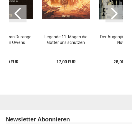
gend von Durango
Legende 11: Mögen die
Der Augenjäger (
Captain Owens
Götter uns schützen
Novel)
17,00 EUR
17,00 EUR
28,00 EU
Newsletter Abonnieren